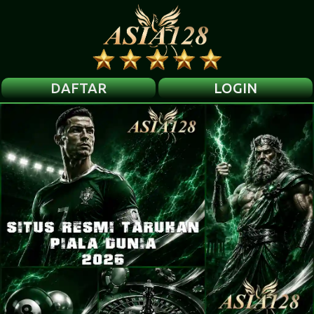
DAFTAR
LOGIN